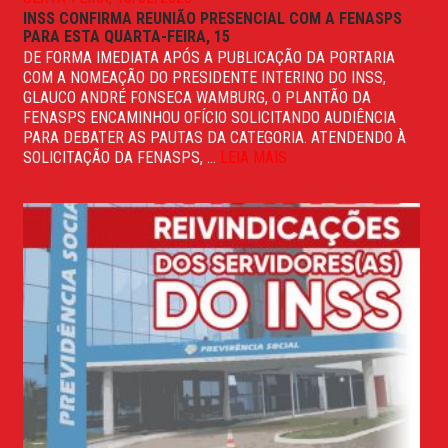
INSS CONFIRMA REUNIÃO PRESENCIAL COM A FENASPS
PARA ESTA QUARTA-FEIRA, 15
DE FORMA IMEDIATA APÓS A PUBLICAÇÃO DA PORTARIA
COM A NOMEAÇÃO DO PRESIDENTE INTERINO DO INSS,
GLAUCO ANDRÉ FONSECA WAMBURG, O PLANTÃO DA
FENASPS ENCAMINHOU OFÍCIO SOLICITANDO AUDIÊNCIA
PARA DEBATER AS PAUTAS DA CATEGORIA. ATENDENDO À
SOLICITAÇÃO DA FENASPS, ...
LEIA MAIS