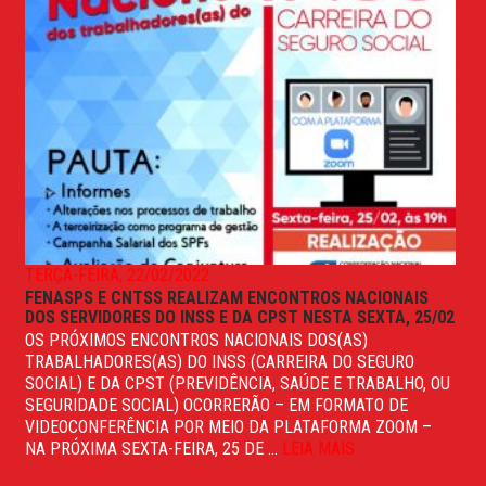
TERÇA-FEIRA, 22/02/2022
FENASPS E CNTSS REALIZAM ENCONTROS NACIONAIS
DOS SERVIDORES DO INSS E DA CPST NESTA SEXTA, 25/02
OS PRÓXIMOS ENCONTROS NACIONAIS DOS(AS)
TRABALHADORES(AS) DO INSS (CARREIRA DO SEGURO
SOCIAL) E DA CPST (PREVIDÊNCIA, SAÚDE E TRABALHO, OU
SEGURIDADE SOCIAL) OCORRERÃO – EM FORMATO DE
VIDEOCONFERÊNCIA POR MEIO DA PLATAFORMA ZOOM –
NA PRÓXIMA SEXTA-FEIRA, 25 DE ...
LEIA MAIS