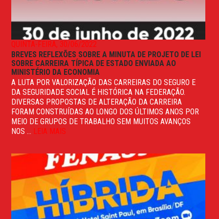
QUINTA-FEIRA, 30/06/2022
BREVES REFLEXÕES SOBRE A MINUTA DE PROJETO DE LEI
SOBRE CARREIRA TÍPICA DE ESTADO ENVIADA AO
MINISTÉRIO DA ECONOMIA
A LUTA POR VALORIZAÇÃO DAS CARREIRAS DO SEGURO E
DA SEGURIDADE SOCIAL É HISTÓRICA NA FEDERAÇÃO.
DIVERSAS PROPOSTAS DE ALTERAÇÃO DA CARREIRA
FORAM CONSTRUÍDAS AO LONGO DOS ÚLTIMOS ANOS POR
MEIO DE GRUPOS DE TRABALHO SEM MUITOS AVANÇOS
NOS ...
LEIA MAIS