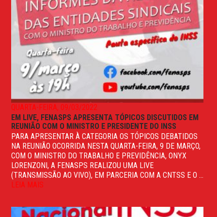
QUARTA-FEIRA, 09/03/2022
EM LIVE, FENASPS APRESENTA TÓPICOS DISCUTIDOS EM
REUNIÃO COM O MINISTRO E PRESIDENTE DO INSS
PARA APRESENTAR À CATEGORIA OS TÓPICOS DEBATIDOS
NA REUNIÃO OCORRIDA NESTA QUARTA-FEIRA, 9 DE MARÇO,
COM O MINISTRO DO TRABALHO E PREVIDÊNCIA, ONYX
LORENZONI, A FENASPS REALIZOU UMA LIVE
(TRANSMISSÃO AO VIVO), EM PARCERIA COM A CNTSS E O ...
LEIA MAIS