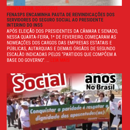
QUINTA-FEIRA, 02/02/2023
FENASPS ENCAMINHA PAUTA DE REIVINDICAÇÕES DOS
SERVIDORES DO SEGURO SOCIAL AO PRESIDENTE
INTERINO DO INSS
APÓS ELEIÇÃO DOS PRESIDENTES DA CÂMARA E SENADO,
NESSA QUARTA-FEIRA, 1º DE FEVEREIRO, COMEÇARAM AS
NOMEAÇÕES DOS CARGOS DAS EMPRESAS ESTATAIS E
PÚBLICAS, AUTARQUIAS E DEMAIS ÓRGÃOS DE SEGUNDO
ESCALÃO INDICADAS PELOS “PARTIDOS QUE COMPÕEM A
BASE DO GOVERNO”. ...
LEIA MAIS