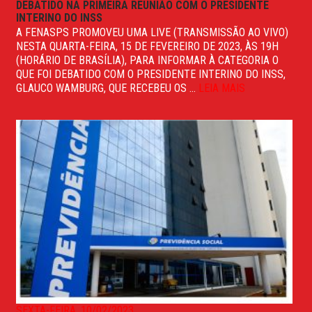
DEBATIDO NA PRIMEIRA REUNIÃO COM O PRESIDENTE
INTERINO DO INSS
A FENASPS PROMOVEU UMA LIVE (TRANSMISSÃO AO VIVO)
NESTA QUARTA-FEIRA, 15 DE FEVEREIRO DE 2023, ÀS 19H
(HORÁRIO DE BRASÍLIA), PARA INFORMAR À CATEGORIA O
QUE FOI DEBATIDO COM O PRESIDENTE INTERINO DO INSS,
GLAUCO WAMBURG, QUE RECEBEU OS ...
LEIA MAIS
SEXTA-FEIRA, 10/02/2023