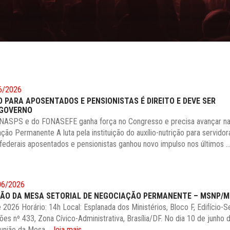
6/2026
O PARA APOSENTADOS E PENSIONISTAS É DIREITO E DEVE SER
 GOVERNO
ENASPS e do FONASEFE ganha força no Congresso e precisa avançar n
ão Permanente A luta pela instituição do auxílio-nutrição para servidor
 federais aposentados e pensionistas ganhou novo impulso nos últimos ..
06/2026
NIÃO DA MESA SETORIAL DE NEGOCIAÇÃO PERMANENTE – MSNP/
 2026 Horário: 14h Local: Esplanada dos Ministérios, Bloco F, Edifício-S
ões nº 433, Zona Cívico-Administrativa, Brasília/DF. No dia 10 de junho 
eunião da Mesa ...
leia mais