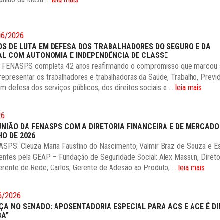
06/2026
OS DE LUTA EM DEFESA DOS TRABALHADORES DO SEGURO E DA
AL COM AUTONOMIA E INDEPENDÊNCIA DE CLASSE
a FENASPS completa 42 anos reafirmando o compromisso que marcou 
 representar os trabalhadores e trabalhadoras da Saúde, Trabalho, Previ
em defesa dos serviços públicos, dos direitos sociais e ...
leia mais
26
UNIÃO DA FENASPS COM A DIRETORIA FINANCEIRA E DE MERCADO
HO DE 2026
ASPS: Cleuza Maria Faustino do Nascimento, Valmir Braz de Souza e Es
entes pela GEAP – Fundação de Seguridade Social: Alex Massun, Direto
Gerente de Rede; Carlos, Gerente de Adesão ao Produto; ...
leia mais
6/2026
ÇA NO SENADO: APOSENTADORIA ESPECIAL PARA ACS E ACE É DI
BA”