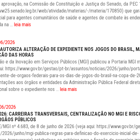
aprovação, na Comissão de Constituição e Justiça do Senado, da PEC
www25.senado.leg.br/web/atividade/materias/-/materia/170850) que gar
ial para agentes comunitários de saúde e agentes de combate às ende
a na ...
leia mais
06/2026
 AUTORIZA ALTERAÇÃO DE EXPEDIENTE NOS JOGOS DO BRASIL, 
ÇÃO DAS HORAS
tão e da Inovação em Serviços Públicos (MGI) publicou a Portaria MGI n
ui: https://www.gov.br/gestao/pt-br/assuntos/noticias/2026/junho/port
ente-de-orgaos-federais-para-os-dias-de-jogos-do-brasil-na-copa-de-2
ntações aos órgãos e entidades da Administração Pública Federal direta
onal sobre o expediente nos ...
leia mais
06/2026
2026: CARREIRAS TRANSVERSAIS, CENTRALIZAÇÃO NO MGI E RISC
RGÃOS PÚBLICOS
/MGI nº 4.683, de 8 de junho de 2026 (veja aqui: https://www.gov.br/g
s/2026/junho/mgi-publica-regras-para-definicao-do-exercicio-inicial-de-