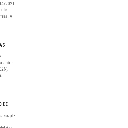
 14/2021
ante
mias. A
MAS
º
aria-do-
026),
,
O DE
estao/pt-