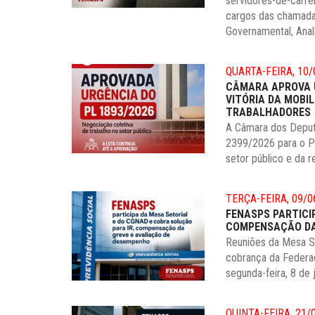
servidores-de-carrei
cargos das chamadas
Governamental, Analis
QUARTA-FEIRA, 10/
CÂMARA APROVA U
VITÓRIA DA MOBI
TRABALHADORES
A Câmara dos Deputa
2399/2026 para o Pr
setor público e da r
TERÇA-FEIRA, 09/0
FENASPS PARTICI
COMPENSAÇÃO DA
Reuniões da Mesa S
cobrança da Federaç
segunda-feira, 8 de
QUINTA-FEIRA, 21/