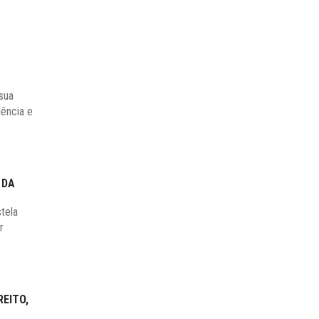
sua
dência e
 DA
tela
r
REITO,