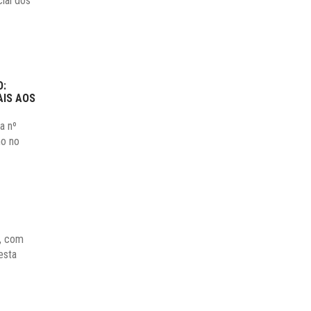
cial dos
O:
AIS AOS
a nº
ho no
6, com
esta