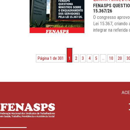
FENASPS QUESTIO
15.367/26
O congresso aprovo
Lei 15.367, criando 
integrar na referida 
Página 1 de 301
1
2
3
4
5
...
10
20
3
ACE