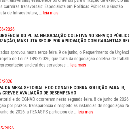
ras-transversais) estabelece os critérios para a fixação de exercício ini
 carreiras transversais: Especialista em Políticas Públicas e Gestão
ta de Infraestrutura, ...
leia mais
06/2026
RGÊNCIA DO PL DA NEGOCIAÇÃO COLETIVA NO SERVIÇO PÚBLIC
LIZAÇÃO, MAS LUTA SEGUE POR APROVAÇÃO COM GARANTIAS RE
dos aprovou, nesta terça-feira, 9 de junho, o Requerimento de Urgênci
ojeto de Lei nº 1893/2026, que trata da negociação coletiva de trabal
epresentação sindical dos servidores ...
leia mais
6/2026
PA DA MESA SETORIAL E DO CGNAD E COBRA SOLUÇÃO PARA IR,
 GREVE E AVALIAÇÃO DE DESEMPENHO
etorial e do CGNAD ocorreram nesta segunda-feira, 8 de junho de 202
ão por prazos, transparência e respeito às instâncias de negociação N
 junho de 2026, a FENASPS participou de ...
leia mais
05/2026