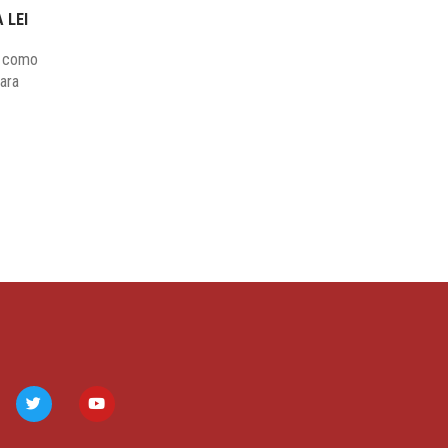
 LEI
6 como
para