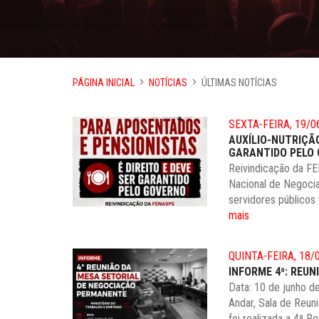
PÁGINA INICIAL
NOTÍCIAS
ÚLTIMAS NOTÍCIAS
SEXTA-FEIRA, 19/0
AUXÍLIO-NUTRIÇÃ
GARANTIDO PELO
Reivindicação da F
Nacional de Negociaç
servidores públicos
mais
QUINTA-FEIRA, 18/
INFORME 4ª: REU
Data: 10 de junho de
Andar, Sala de Reuni
foi realizada a 4ª R