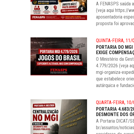
A FENASPS saúda a 
(veja aqui https://
aposentadoria espec
proposta foi aprovad
QUINTA-FEIRA, 11/
PORTARIA DO MGI
EXIGE COMPENSA
O Ministério da Ges
4.779/2026 (veja aq
mgi-organiza-expedi
que estabelece orie
autárquica e fundaci
QUARTA-FEIRA, 10/
PORTARIA 4.683/
DESMONTE DOS Ó
A Portaria DICAT/SE
br/assuntos/noticia