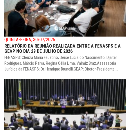
QUINTA-FEIRA, 30/07/2026
RELATÓRIO DA REUNIÃO REALIZADA ENTRE A FENASPS E A
GEAP NO DIA 29 DE JULHO DE 2026
FENASPS: Cleuza Maria Faustino, Deise Lúcia do Nascimento, Djalter
Rodrigues, Márcio Paiva, Regina Célia Lima, Valmiz Braz.Assessoria
Jurídica da FENASPS: Dr. Henrique Brunelli.GEAP: Diretor-Presidente ...