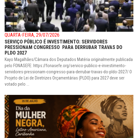
QUARTA-FEIRA, 29/07/2026
SERVIÇO PÚBLICO É INVESTIMENTO: SERVIDORES
PRESSIONAM CONGRESSO PARA DERRUBAR TRAVAS DO
PLDO 2027
Kayo Magalhães/Câmara dos Deputados Matéria originalmente publicada
pelo FONASEFE: https://fonasefe.org/servico-publico-e-investimento-
servidores-pressionam-congresso-para-derrubar-travas-do-pldo-2027/ O
Projeto de Lei de Diretrizes Orçamentárias (PLDO) para 2027 deve ser
votado pelo ...