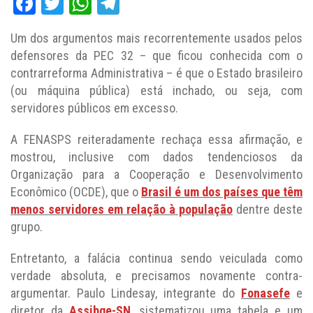
Facebook
Twitter
WhatsApp
Telegram
Um dos argumentos mais recorrentemente usados pelos
defensores da PEC 32 – que ficou conhecida com o
contrarreforma Administrativa – é que o Estado brasileiro
(ou máquina pública) está inchado, ou seja, com
servidores públicos em excesso.
A FENASPS reiteradamente rechaça essa afirmação, e
mostrou, inclusive com dados tendenciosos da
Organização para a Cooperação e Desenvolvimento
Econômico (OCDE), que o
Brasil é um dos países que têm
menos servidores em relação à população
dentre deste
grupo.
Entretanto, a falácia continua sendo veiculada como
verdade absoluta, e precisamos novamente contra-
argumentar. Paulo Lindesay, integrante do
Fonasefe
e
diretor da
Assibge-SN
, sistematizou uma tabela e um