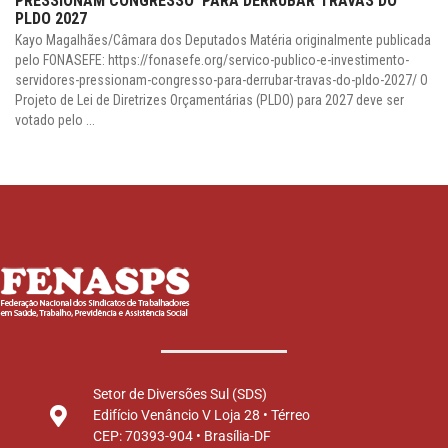
PRESSIONAM CONGRESSO PARA DERRUBAR TRAVAS DO
PLDO 2027
Kayo Magalhães/Câmara dos Deputados Matéria originalmente publicada
pelo FONASEFE: https://fonasefe.org/servico-publico-e-investimento-
servidores-pressionam-congresso-para-derrubar-travas-do-pldo-2027/ O
Projeto de Lei de Diretrizes Orçamentárias (PLDO) para 2027 deve ser
votado pelo ...
Setor de Diversões Sul (SDS)
Edifício Venâncio V Loja 28 • Térreo
CEP: 70393-904 • Brasília-DF