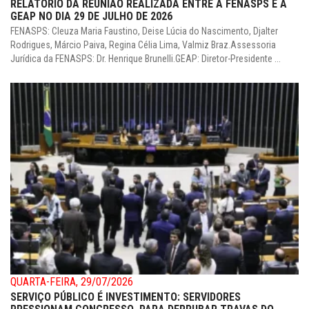
RELATÓRIO DA REUNIÃO REALIZADA ENTRE A FENASPS E A
GEAP NO DIA 29 DE JULHO DE 2026
FENASPS: Cleuza Maria Faustino, Deise Lúcia do Nascimento, Djalter
Rodrigues, Márcio Paiva, Regina Célia Lima, Valmiz Braz.Assessoria
Jurídica da FENASPS: Dr. Henrique Brunelli.GEAP: Diretor-Presidente ...
QUARTA-FEIRA, 29/07/2026
SERVIÇO PÚBLICO É INVESTIMENTO: SERVIDORES