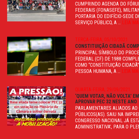
CUMPRINDO AGENDA DO FÓRUM
FEDERAIS (FONASEFE), MILIT
PORTARIA DO EDIFÍCIO-SEDE 
SERVIÇO PÚBLICO, A ...
LEIA MA
TERÇA-FEIRA, 05/10/2021
CONSTITUIÇÃO CIDADÃ COMP
PRINCIPAL SÍMBOLO DO PROC
FEDERAL (CF) DE 1988 COMPL
COMO “CONSTITUIÇÃO CIDADÃ”
PESSOA HUMANA, A ...
LEIA MA
QUARTA-FEIRA, 29/09/2021
‘QUEM VOTAR, NÃO VOLTA’ E
APROVAR PEC 32 NESTE ANO
PARLAMENTARES ALIADOS AO 
PÚBLICOS(AS). SAIU NA IMPR
CONGRESSO NACIONAL JÁ EST
ADMINISTRATIVA’, PARA O PLEN