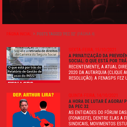
PÁGINA INICIAL
POSTS TAGGED 'PEC 32'
(PÁGINA 4)
SEXTA-FEIRA, 15/10/2021
A PRIVATIZAÇÃO DA PREVIDÊN
SOCIAL: O QUE ESTÁ POR TRÁ
RECENTEMENTE, A ATUAL DIRE
2020 DA AUTARQUIA (CLIQUE A
RESOLUÇÃO). A FENASPS FEZ U
QUINTA-FEIRA, 14/10/2021
A HORA DE LUTAR É AGORA!
DA PEC 32
AS ENTIDADES DO FÓRUM DAS
(FONASEFE), DENTRE ELAS A 
SINDICAIS, MOVIMENTOS ESTU