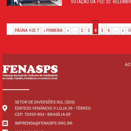
VOTAÇÃO DA PEC 32. RELEMBR
PÁGINA 4 DE 7
« PRIMEIRA
«
...
2
3
4
5
6
...
»
Ú
AC
SETOR DE DIVERSÕES SUL (SDS)
EDIFÍCIO VENÂNCIO V LOJA 28 • TÉRREO
CEP: 70393-904 • BRASÍLIA-DF
IMPRENSA@FENASPS.ORG.BR