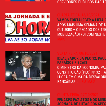
SERVIDORES PÚBLICOS DAS TR
QUARTA-FEIRA, 13/10/2021
VAMOS FORTALECER A LUTA C
APÓS MAIS UMA SEMANA DE AT
OUTUBRO – O RECADO DOS TR
MOBILIZAÇÃO! FOI COM NESTE 
MAIS
SEXTA-FEIRA, 08/10/2021
IDEALIZADOR DA PEC 32, PA
PARAÍSOS FISCAIS
O MINISTRO DA ECONOMIA, PA
CONSTITUIÇÃO (PEC) Nº 32 –
LUCRA EM CIMA DA DESVALOR
BANCÁRIAS ...
LEIA MAIS
QUINTA-FEIRA, 07/10/2021
FENASPS FAZ ATOS NOS MINI
JORNADA DE LUTAS DOS SPF