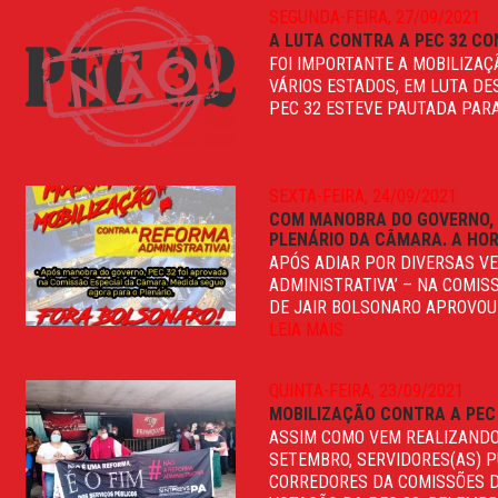
SEGUNDA-FEIRA, 27/09/2021
A LUTA CONTRA A PEC 32 CO
FOI IMPORTANTE A MOBILIZA
VÁRIOS ESTADOS, EM LUTA DE
PEC 32 ESTEVE PAUTADA PARA
SEXTA-FEIRA, 24/09/2021
COM MANOBRA DO GOVERNO, 
PLENÁRIO DA CÂMARA. A HOR
APÓS ADIAR POR DIVERSAS V
ADMINISTRATIVA’ – NA COMIS
DE JAIR BOLSONARO APROVOU O
LEIA MAIS
QUINTA-FEIRA, 23/09/2021
MOBILIZAÇÃO CONTRA A PEC
ASSIM COMO VEM REALIZANDO 
SETEMBRO, SERVIDORES(AS) 
CORREDORES DA COMISSÕES 