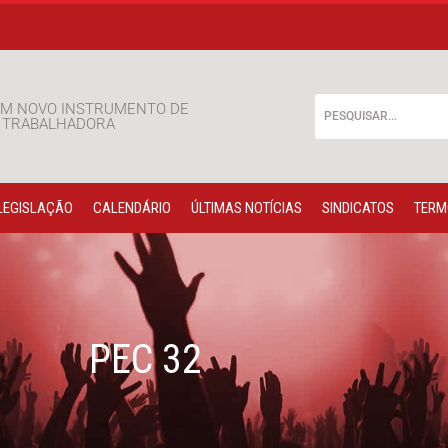
M NOVO INSTRUMENTO DE
E TRABALHADORA
LEGISLAÇÃO
CALENDÁRIO
ÚLTIMAS NOTÍCIAS
SINDICATOS
TERM
PEC 32