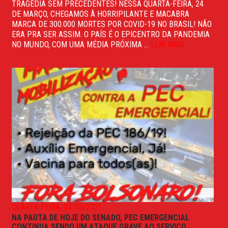
TRAGÉDIA SEM PRECEDENTES! NESSA QUARTA-FEIRA, 24
DE MARÇO, CHEGAMOS À HORRIPILANTE E MACABRA
MARCA DE 300.000 MORTES POR COVID-19 NO BRASIL! NÃO
ERA PRA SER ASSIM. O PAÍS É O EPICENTRO DA PANDEMIA
NO MUNDO, COM UMA MÉDIA PRÓXIMA ...
LEIA MAIS
QUARTA-FEIRA, 03/03/2021
NA PAUTA DE HOJE DO SENADO, PEC EMERGENCIAL
CONTINUA SENDO UM ATAQUE GRAVE AO SERVIÇO