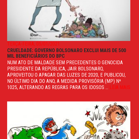
TERÇA-FEIRA, 05/01/2021
CRUELDADE: GOVERNO BOLSONARO EXCLUI MAIS DE 500
MIL BENEFICIÁRIOS DO BPC
NUM ATO DE MALDADE SEM PRECEDENTES O GENOCIDA
PRESIDENTE DA REPÚBLICA, JAIR BOLSONARO,
APROVEITOU O APAGAR DAS LUZES DE 2020, E PUBLICOU,
NO ÚLTIMO DIA DO ANO, A MEDIDA PROVISÓRIA (MP) Nº
1025, ALTERANDO AS REGRAS PARA OS IDOSOS ...
LEIA MAIS