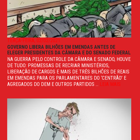
TERÇA-FEIRA, 02/02/2021
GOVERNO LIBERA BILHÕES EM EMENDAS ANTES DE
ELEGER PRESIDENTES DA CÂMARA E DO SENADO FEDERAL
NA GUERRA PELO CONTROLE DA CÂMARA E SENADO, HOUVE
DE TUDO: PROMESSAS DE RECRIAR MINISTÉRIOS,
LIBERAÇÃO DE CARGOS E MAIS DE TRÊS BILHÕES DE REAIS
EM EMENDAS PARA OS PARLAMENTARES DO ‘CENTRÃO’ E
AGREGADOS DO DEM E OUTROS PARTIDOS ...
LEIA MAIS