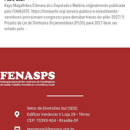
Kayo Magalhães/Câmara dos Deputados Matéria originalmente publicada
pelo FONASEFE: https://fonasefe.org/servico-publico-e-investimento-
servidores-pressionam-congresso-para-derrubar-travas-do-pldo-2027/ O
Projeto de Lei de Diretrizes Orçamentárias (PLDO) para 2027 deve ser
votado pelo ...
Setor de Diversões Sul (SDS)
Edifício Venâncio V Loja 28 • Térreo
CEP: 70393-904 • Brasília-DF
imprensa@fenasps.org.br