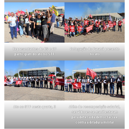
Representantes de RS e DF
Delegação do Paraná presente
participam do ato no STF
no ato
Ato no STF nesta quarta, 3
Além de recomposição salarial,
servidores se manifestaram
pela defesa da democracia e
contra a ditadura militar