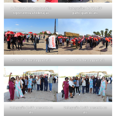
A diretora Ana Lago também
Delegações de PR e SP
representou a federação
participam do ato
Ato no STF nesta quarta, 3
Ato no STF nesta quarta, 3
Delegação de SP presente no
Delegação de SP presente no
ato
ato