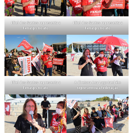
Eliel dos Santos representa a
Eliel dos Santos representa a
Fenasps no ato
Fenasps no ato
Eliel dos Santos representa a
A diretora Ana Lago também
Fenasps no ato
representou a federação