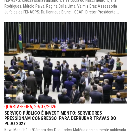
FENASPS: Cleuza Maria Faustino, Deise Lúcia do Nascimento, Djalter
Rodrigues, Márcio Paiva, Regina Célia Lima, Valmiz Braz.Assessoria
Jurídica da FENASPS: Dr. Henrique Brunelli.GEAP: Diretor-Presidente ...
QUARTA-FEIRA, 29/07/2026
SERVIÇO PÚBLICO É INVESTIMENTO: SERVIDORES
PRESSIONAM CONGRESSO PARA DERRUBAR TRAVAS DO
PLDO 2027
Kayo Magalhães/Câmara dos Deputados Matéria originalmente publicada