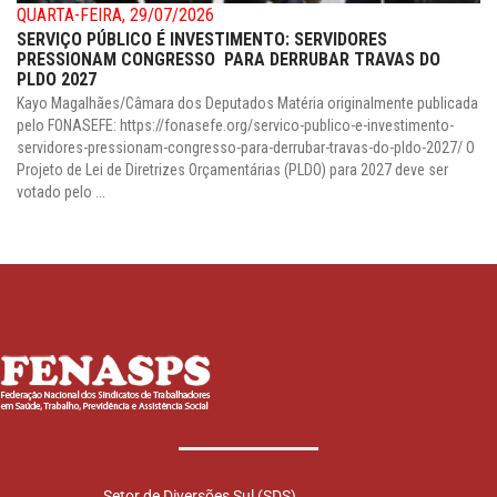
QUARTA-FEIRA, 29/07/2026
SERVIÇO PÚBLICO É INVESTIMENTO: SERVIDORES
PRESSIONAM CONGRESSO PARA DERRUBAR TRAVAS DO
PLDO 2027
Kayo Magalhães/Câmara dos Deputados Matéria originalmente publicada
pelo FONASEFE: https://fonasefe.org/servico-publico-e-investimento-
servidores-pressionam-congresso-para-derrubar-travas-do-pldo-2027/ O
Projeto de Lei de Diretrizes Orçamentárias (PLDO) para 2027 deve ser
votado pelo ...
Setor de Diversões Sul (SDS)