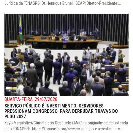
Jurídica da FENASPS: Dr. Henrique Brunelli.GEAP: Diretor-Presidente ...
QUARTA-FEIRA, 29/07/2026
SERVIÇO PÚBLICO É INVESTIMENTO: SERVIDORES
PRESSIONAM CONGRESSO PARA DERRUBAR TRAVAS DO
PLDO 2027
Kayo Magalhães/Câmara dos Deputados Matéria originalmente publicada
pelo FONASEFE: https://fonasefe.org/servico-publico-e-investimento-