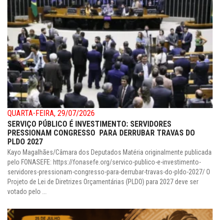
QUARTA-FEIRA, 29/07/2026
SERVIÇO PÚBLICO É INVESTIMENTO: SERVIDORES
PRESSIONAM CONGRESSO PARA DERRUBAR TRAVAS DO
PLDO 2027
Kayo Magalhães/Câmara dos Deputados Matéria originalmente publicada
pelo FONASEFE: https://fonasefe.org/servico-publico-e-investimento-
servidores-pressionam-congresso-para-derrubar-travas-do-pldo-2027/ O
Projeto de Lei de Diretrizes Orçamentárias (PLDO) para 2027 deve ser
votado pelo ...