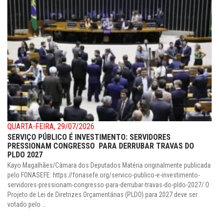
QUARTA-FEIRA, 29/07/2026
SERVIÇO PÚBLICO É INVESTIMENTO: SERVIDORES
PRESSIONAM CONGRESSO PARA DERRUBAR TRAVAS DO
PLDO 2027
Kayo Magalhães/Câmara dos Deputados Matéria originalmente publicada
pelo FONASEFE: https://fonasefe.org/servico-publico-e-investimento-
servidores-pressionam-congresso-para-derrubar-travas-do-pldo-2027/ O
Projeto de Lei de Diretrizes Orçamentárias (PLDO) para 2027 deve ser
votado pelo ...