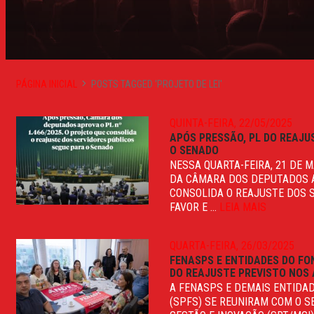
PÁGINA INICIAL
POSTS TAGGED 'PROJETO DE LEI'
QUINTA-FEIRA, 22/05/2025
APÓS PRESSÃO, PL DO REAJU
O SENADO
NESSA QUARTA-FEIRA, 21 DE M
DA CÂMARA DOS DEPUTADOS AP
CONSOLIDA O REAJUSTE DOS S
FAVOR E ...
LEIA MAIS
QUARTA-FEIRA, 26/03/2025
FENASPS E ENTIDADES DO FO
DO REAJUSTE PREVISTO NOS 
A FENASPS E DEMAIS ENTIDA
(SPFS) SE REUNIRAM COM O S