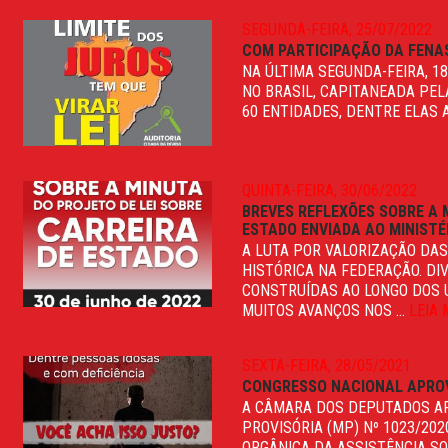
SEGUNDA-FEIRA, 25/07/2022
COM PARTICIPAÇÃO DA FENAS
NA ÚLTIMA SEGUNDA-FEIRA, 1
NO BRASIL, CAPITANEADA PELA
60 ENTIDADES, DENTRE ELAS A
QUINTA-FEIRA, 30/06/2022
BREVES REFLEXÕES SOBRE A M
ESTADO ENVIADA AO MINISTÉ
A LUTA POR VALORIZAÇÃO DAS
HISTÓRICA NA FEDERAÇÃO. D
CONSTRUÍDAS AO LONGO DOS 
MUITOS AVANÇOS NOS ...
LEIA 
SEXTA-FEIRA, 28/05/2021
CONGRESSO NACIONAL APROVA
A CÂMARA DOS DEPUTADOS APR
PROVISÓRIA (MP) Nº 1023/202
ORGÂNICA DA ASSISTÊNCIA SOCI