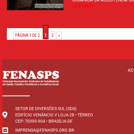
LEIA MAIS
PÁGINA 1 DE 2
1
2
»
AC
SETOR DE DIVERSÕES SUL (SDS)
EDIFÍCIO VENÂNCIO V LOJA 28 • TÉRREO
CEP: 70393-904 • BRASÍLIA-DF
IMPRENSA@FENASPS.ORG.BR