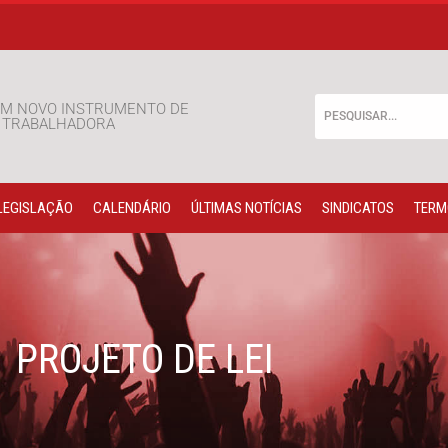
M NOVO INSTRUMENTO DE
E TRABALHADORA
LEGISLAÇÃO
CALENDÁRIO
ÚLTIMAS NOTÍCIAS
SINDICATOS
TERM
PROJETO DE LEI