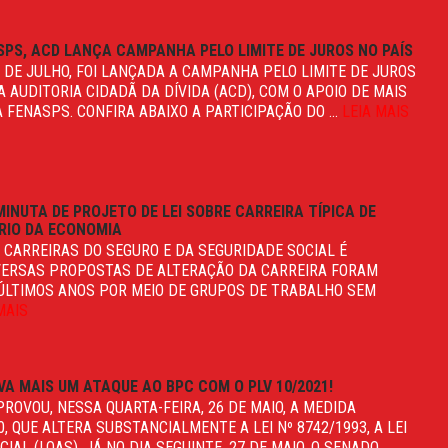
PS, ACD LANÇA CAMPANHA PELO LIMITE DE JUROS NO PAÍS
8 DE JULHO, FOI LANÇADA A CAMPANHA PELO LIMITE DE JUROS
 AUDITORIA CIDADÃ DA DÍVIDA (ACD), COM O APOIO DE MAIS
 FENASPS. CONFIRA ABAIXO A PARTICIPAÇÃO DO ...
LEIA MAIS
INUTA DE PROJETO DE LEI SOBRE CARREIRA TÍPICA DE
RIO DA ECONOMIA
 CARREIRAS DO SEGURO E DA SEGURIDADE SOCIAL É
IVERSAS PROPOSTAS DE ALTERAÇÃO DA CARREIRA FORAM
ÚLTIMOS ANOS POR MEIO DE GRUPOS DE TRABALHO SEM
MAIS
 MAIS UM ATAQUE AO BPC COM O PLV 10/2021!
OVOU, NESSA QUARTA-FEIRA, 26 DE MAIO, A MEDIDA
0, QUE ALTERA SUBSTANCIALMENTE A LEI Nº 8742/1993, A LEI
AL (LOAS). JÁ NO DIA SEGUINTE, 27 DE MAIO, O SENADO, ...