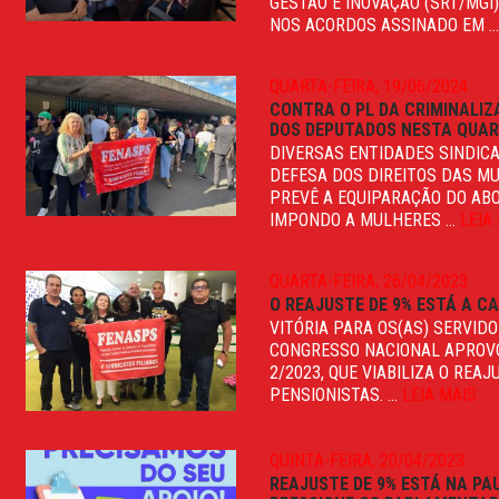
GESTÃO E INOVAÇÃO (SRT/MGI)
NOS ACORDOS ASSINADO EM ..
QUARTA-FEIRA, 19/06/2024
CONTRA O PL DA CRIMINALIZ
DOS DEPUTADOS NESTA QUAR
DIVERSAS ENTIDADES SINDICA
DEFESA DOS DIREITOS DAS MU
PREVÊ A EQUIPARAÇÃO DO ABO
IMPONDO A MULHERES ...
LEIA
QUARTA-FEIRA, 26/04/2023
O REAJUSTE DE 9% ESTÁ A C
VITÓRIA PARA OS(AS) SERVIDO
CONGRESSO NACIONAL APROVOU
2/2023, QUE VIABILIZA O REA
PENSIONISTAS. ...
LEIA MAIS
QUINTA-FEIRA, 20/04/2023
REAJUSTE DE 9% ESTÁ NA PA