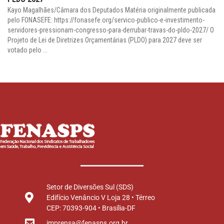
Kayo Magalhães/Câmara dos Deputados Matéria originalmente publicada
pelo FONASEFE: https://fonasefe.org/servico-publico-e-investimento-
servidores-pressionam-congresso-para-derrubar-travas-do-pldo-2027/ O
Projeto de Lei de Diretrizes Orçamentárias (PLDO) para 2027 deve ser
votado pelo ...
Setor de Diversões Sul (SDS)
Edifício Venâncio V Loja 28 • Térreo
CEP: 70393-904 • Brasília-DF
imprensa@fenasps.org.br