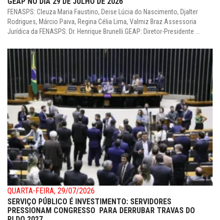
GEAP NO DIA 29 DE JULHO DE 2026
FENASPS: Cleuza Maria Faustino, Deise Lúcia do Nascimento, Djalter
Rodrigues, Márcio Paiva, Regina Célia Lima, Valmiz Braz.Assessoria
Jurídica da FENASPS: Dr. Henrique Brunelli.GEAP: Diretor-Presidente ...
QUARTA-FEIRA, 29/07/2026
SERVIÇO PÚBLICO É INVESTIMENTO: SERVIDORES
PRESSIONAM CONGRESSO PARA DERRUBAR TRAVAS DO
PLDO 2027