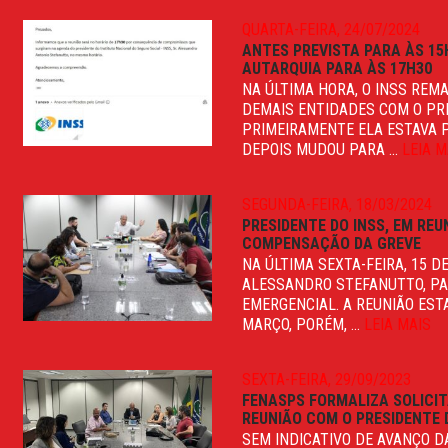
QUARTA-FEIRA, 24/07/2024
ANTES PREVISTA PARA ÀS 15
AUTARQUIA PARA ÀS 17H30
NA ÚLTIMA HORA, O INSS REM
DEMAIS ENTIDADES COM O PR
PRIMEIRAMENTE ELA ESTAVA P
DEPOIS MUDOU PARA ...
LEIA M
SEGUNDA-FEIRA, 18/03/2024
PRESIDENTE DO INSS, EM RE
COMPENSAÇÃO DA GREVE
NA ÚLTIMA SEXTA-FEIRA, 15 D
ALESSANDRO STEFANUTTO, PA
EMERGENCIAL. A REUNIÃO EST
MARÇO, PORÉM, ...
LEIA MAIS
SEXTA-FEIRA, 29/09/2023
FENASPS FORMALIZA SOLICI
REUNIÃO COM O PRESIDENTE D
SEM INDICATIVO DE AVANÇO D