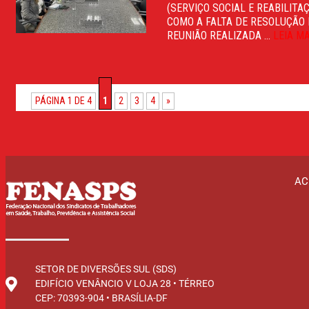
(SERVIÇO SOCIAL E REABILIT
COMO A FALTA DE RESOLUÇÃO
REUNIÃO REALIZADA ...
LEIA M
PÁGINA 1 DE 4
1
2
3
4
»
AC
SETOR DE DIVERSÕES SUL (SDS)
EDIFÍCIO VENÂNCIO V LOJA 28 • TÉRREO
CEP: 70393-904 • BRASÍLIA-DF