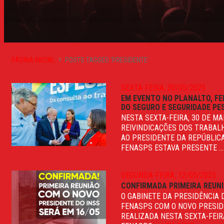
PÁGINA INICIAL
POSTS TAGGED 'PRESIDENTE'
SEXTA-FEIRA, 30/05/2025
EM EVENTO NO PLANALTO, FE
DO SEGURO E SEGURIDADE P
NESTA SEXTA-FEIRA, 30 DE M
REIVINDICAÇÕES DOS TRABAL
AO PRESIDENTE DA REPÚBLICA,
FENASPS ESTAVA PRESENTE ..
SEGUNDA-FEIRA, 12/05/2025
CONFIRMADA PRIMEIRA REUNI
O GABINETE DA PRESIDÊNCIA 
FENASPS COM O NOVO PRESIDE
REALIZADA NESTA SEXTA-FEIRA