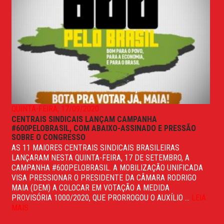
QUINTA-FEIRA, 17/09/2020
CENTRAIS SINDICAIS LANÇAM CAMPANHA
#600PELOBRASIL, COM ABAIXO-ASSINADO E PRESSÃO
SOBRE O CONGRESSO
AS 11 MAIORES CENTRAIS SINDICAIS BRASILEIRAS
LANÇARAM NESTA QUINTA-FEIRA, 17 DE SETEMBRO, A
CAMPANHA #600PELOBRASIL. A MOBILIZAÇÃO UNIFICADA
VISA PRESSIONAR O PRESIDENTE DA CÂMARA RODRIGO
MAIA (DEM) A COLOCAR EM VOTAÇÃO A MEDIDA
PROVISÓRIA 1000/2020, QUE PRORROGOU O AUXÍLIO ...
LEIA
MAIS