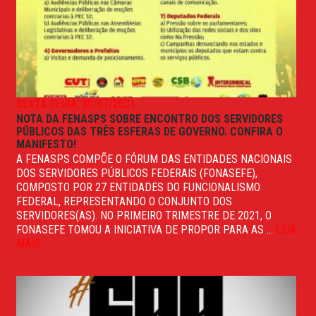
SEXTA-FEIRA, 30/07/2021
NOTA DA FENASPS SOBRE ENCONTRO DOS SERVIDORES
PÚBLICOS DAS TRÊS ESFERAS DE GOVERNO. CONFIRA O
MANIFESTO!
A FENASPS COMPÕE O FÓRUM DAS ENTIDADES NACIONAIS
DOS SERVIDORES PÚBLICOS FEDERAIS (FONASEFE),
COMPOSTO POR 27 ENTIDADES DO FUNCIONALISMO
FEDERAL, REPRESENTANDO O CONJUNTO DOS
SERVIDORES(AS). NO PRIMEIRO TRIMESTRE DE 2021, O
FONASEFE TOMOU A INICIATIVA DE PROPOR PARA AS ...
LEIA
MAIS