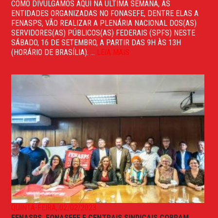
COMO DIVULGAMOS AQUI NA ÚLTIMA SEMANA, AS
ENTIDADES ORGANIZADAS NO FONASEFE, DENTRE ELAS A
FENASPS, VÃO REALIZAR A PLENÁRIA NACIONAL DOS(AS)
SERVIDORES(AS) PÚBLICOS(AS) FEDERAIS (SPFS) NESTE
SÁBADO, 16 DE SETEMBRO, A PARTIR DAS 9H ÀS 13H
(HORÁRIO DE BRASÍLIA). ...
LEIA MAIS
QUINTA-FEIRA, 02/02/2023
FENASPS, FONASEFE E CENTRAIS SINDICAIS COBRAM