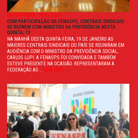
QUINTA-FEIRA, 19/01/2023
COM PARTICIPAÇÃO DA FENASPS, CENTRAIS SINDICAIS
SE REÚNEM COM MINISTRO DA PREVIDÊNCIA NESTA
QUINTA, 19
NA MANHÃ DESTA QUINTA-FEIRA, 19 DE JANEIRO AS
MAIORES CENTRAIS SINDICAIS DO PAÍS SE REUNIRAM EM
AUDIÊNCIA COM O MINISTRO DA PREVIDÊNCIA SOCIAL,
CARLOS LUPI. A FENASPS FOI CONVIDADA E TAMBÉM
ESTEVE PRESENTE NA OCASIÃO. REPRESENTARAM A
FEDERAÇÃO AS ...
LEIA MAIS