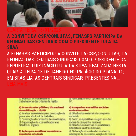
QUARTA-FEIRA, 18/01/2023
A CONVITE DA CSP/CONLUTAS, FENASPS PARTICIPA DA
REUNIÃO DAS CENTRAIS COM O PRESIDENTE LULA DA
SILVA
A FENASPS PARTICIPOU, A CONVITE DA CSP/CONLUTAS, DA
REUNIÃO DAS CENTRAIS SINDICAIS COM O PRESIDENTE DA
REPÚBLICA, LUIZ INÁCIO LULA DA SILVA, REALIZADA NESTA
QUARTA-FEIRA, 18 DE JANEIRO, NO PALÁCIO DO PLANALTO,
EM BRASÍLIA. AS CENTRAIS SINDICAIS PRESENTES NA ...
LEIA MAIS