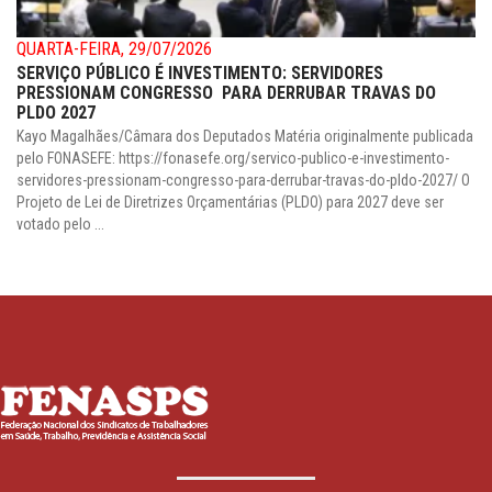
QUARTA-FEIRA, 29/07/2026
SERVIÇO PÚBLICO É INVESTIMENTO: SERVIDORES
PRESSIONAM CONGRESSO PARA DERRUBAR TRAVAS DO
PLDO 2027
Kayo Magalhães/Câmara dos Deputados Matéria originalmente publicada
pelo FONASEFE: https://fonasefe.org/servico-publico-e-investimento-
servidores-pressionam-congresso-para-derrubar-travas-do-pldo-2027/ O
Projeto de Lei de Diretrizes Orçamentárias (PLDO) para 2027 deve ser
votado pelo ...