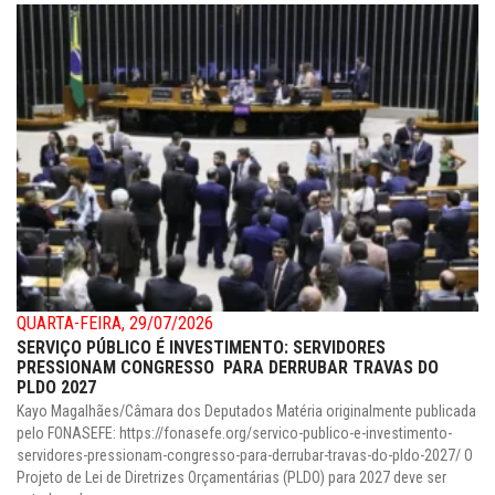
QUARTA-FEIRA, 29/07/2026
SERVIÇO PÚBLICO É INVESTIMENTO: SERVIDORES
PRESSIONAM CONGRESSO PARA DERRUBAR TRAVAS DO
PLDO 2027
Kayo Magalhães/Câmara dos Deputados Matéria originalmente publicada
pelo FONASEFE: https://fonasefe.org/servico-publico-e-investimento-
servidores-pressionam-congresso-para-derrubar-travas-do-pldo-2027/ O
Projeto de Lei de Diretrizes Orçamentárias (PLDO) para 2027 deve ser