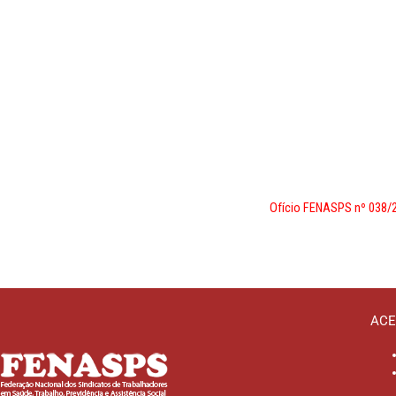
Ofício FENASPS nº 038/2
ACE