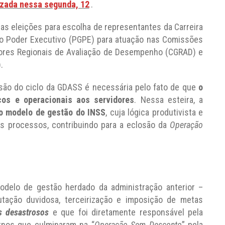
izada nessa segunda, 12
.
as eleições para escolha de representantes da Carreira
do Poder Executivo (PGPE) para atuação nas Comissões
tores Regionais de Avaliação de Desempenho (CGRAD) e
.
são do ciclo da GDASS é necessária pelo fato de que
o
cos e operacionais aos servidores
. Nessa esteira, a
o modelo de gestão do INSS
, cuja lógica produtivista e
dos processos, contribuindo para a eclosão da
Operação
odelo de gestão herdado da administração anterior –
tação duvidosa, terceirização e imposição de metas
s desastrosos
e que foi diretamente responsável pela
rnos que culminaram na “
Operação Sem Desconto
” pela