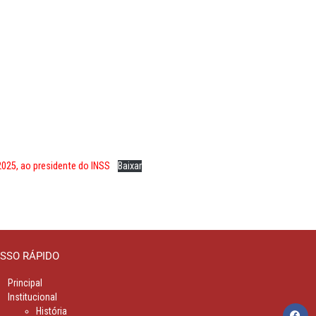
025, ao presidente do INSS
Baixar
SSO RÁPIDO
Principal
Institucional
História