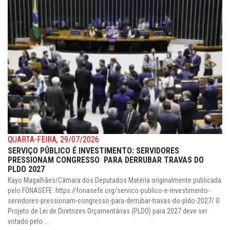
QUARTA-FEIRA, 29/07/2026
SERVIÇO PÚBLICO É INVESTIMENTO: SERVIDORES
PRESSIONAM CONGRESSO PARA DERRUBAR TRAVAS DO
PLDO 2027
Kayo Magalhães/Câmara dos Deputados Matéria originalmente publicada
pelo FONASEFE: https://fonasefe.org/servico-publico-e-investimento-
servidores-pressionam-congresso-para-derrubar-travas-do-pldo-2027/ O
Projeto de Lei de Diretrizes Orçamentárias (PLDO) para 2027 deve ser
votado pelo ...