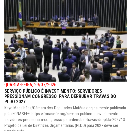
QUARTA-FEIRA, 29/07/2026
SERVIÇO PÚBLICO É INVESTIMENTO: SERVIDORES
PRESSIONAM CONGRESSO PARA DERRUBAR TRAVAS DO
PLDO 2027
Kayo Magalhães/Câmara dos Deputados Matéria originalmente publicada
pelo FONASEFE: https://fonasefe.org/servico-publico-e-investimento-
servidores-pressionam-congresso-para-derrubar-travas-do-pldo-2027/ O
Projeto de Lei de Diretrizes Orçamentárias (PLDO) para 2027 deve ser