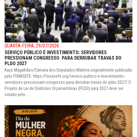
QUARTA-FEIRA, 29/07/2026
SERVIÇO PÚBLICO É INVESTIMENTO: SERVIDORES
PRESSIONAM CONGRESSO PARA DERRUBAR TRAVAS DO
PLDO 2027
Kayo Magalhães/Câmara dos Deputados Matéria originalmente publicada
pelo FONASEFE: https://fonasefe.org/servico-publico-e-investimento-
servidores-pressionam-congresso-para-derrubar-travas-do-pldo-2027/ O
Projeto de Lei de Diretrizes Orçamentárias (PLDO) para 2027 deve ser
votado pelo ...