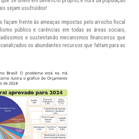
que se unem em benefício próprio, é hora da população
iais sejam usufruídos!
es façam frente às ameaças impostas pelo arrocho fiscal
alismo público e carências em todas as áreas sociais,
vadíssimos e sustentando mecanismos financeiros que
o canalizados os abundantes recursos que faltam para as