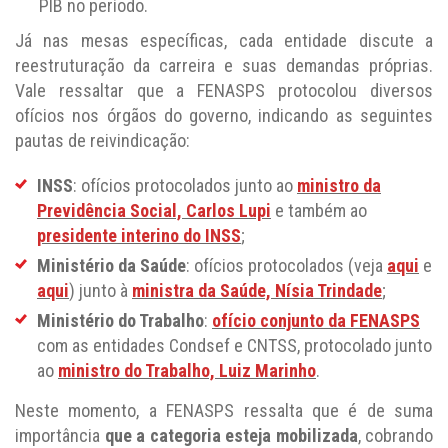
PIB no período.
Já nas mesas específicas, cada entidade discute a
reestruturação da carreira e suas demandas próprias.
Vale ressaltar que a FENASPS protocolou diversos
ofícios nos órgãos do governo, indicando as seguintes
pautas de reivindicação:
INSS
: ofícios protocolados junto ao
ministro da
Previdência Social, Carlos Lupi
e também ao
presidente interino do INSS
;
Ministério da Saúde
: ofícios protocolados (veja
aqui
e
aqui
) junto à
ministra da Saúde, Nísia Trindade
;
Ministério do Trabalho
:
ofício conjunto da FENASPS
com as entidades Condsef e CNTSS, protocolado junto
ao
ministro do Trabalho, Luiz Marinho
.
Neste momento, a FENASPS ressalta que é de suma
importância
que a categoria esteja mobilizada
, cobrando