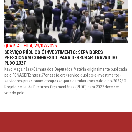
QUARTA-FEIRA, 29/07/2026
SERVIÇO PÚBLICO É INVESTIMENTO: SERVIDORES
PRESSIONAM CONGRESSO PARA DERRUBAR TRAVAS DO
PLDO 2027
Kayo Magalhães/Câmara dos Deputados Matéria originalmente publicada
pelo FONASEFE: https://fonasefe.org/servico-publico-e-investimento-
servidores-pressionam-congresso-para-derrubar-travas-do-pldo-2027/ O
Projeto de Lei de Diretrizes Orçamentárias (PLDO) para 2027 deve ser
votado pelo ...