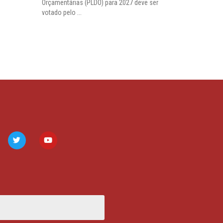
Orçamentárias (PLDO) para 2027 deve ser
votado pelo ...