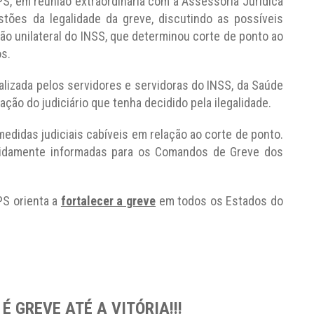
, em reunião extraordinária com a Assessoria Jurídica
stões da legalidade da greve, discutindo as possíveis
o unilateral do INSS, que determinou corte de ponto ao
os.
alizada pelos servidores e servidoras do INSS, da Saúde
ção do judiciário que tenha decidido pela ilegalidade.
edidas judiciais cabíveis em relação ao corte de ponto.
vidamente informadas para os Comandos de Greve dos
S orienta a
fortalecer a greve
em todos os Estados do
É GREVE ATÉ A VITÓRIA!!!