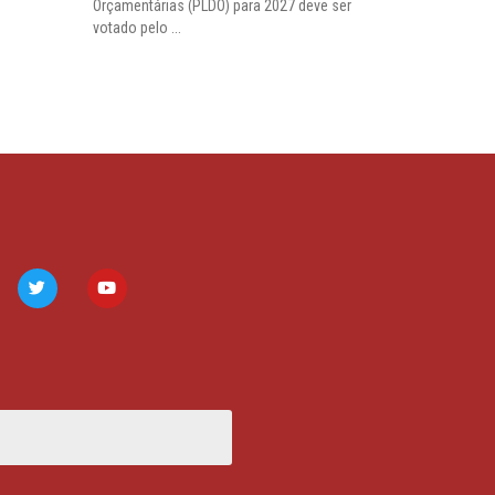
Orçamentárias (PLDO) para 2027 deve ser
votado pelo ...