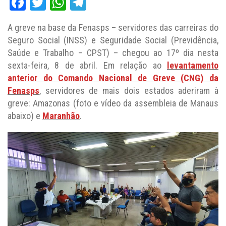
Facebook
Twitter
WhatsApp
Telegram
A greve na base da Fenasps – servidores das carreiras do
Seguro Social (INSS) e Seguridade Social (Previdência,
Saúde e Trabalho – CPST) – chegou ao 17º dia nesta
sexta-feira, 8 de abril. Em relação ao
levantamento
anterior do Comando Nacional de Greve (CNG) da
Fenasps
, servidores de mais dois estados aderiram à
greve: Amazonas (foto e vídeo da assembleia de Manaus
abaixo) e
Maranhão
.