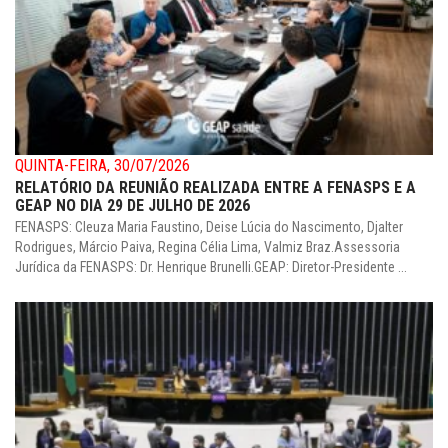
QUINTA-FEIRA, 30/07/2026
RELATÓRIO DA REUNIÃO REALIZADA ENTRE A FENASPS E A
GEAP NO DIA 29 DE JULHO DE 2026
FENASPS: Cleuza Maria Faustino, Deise Lúcia do Nascimento, Djalter
Rodrigues, Márcio Paiva, Regina Célia Lima, Valmiz Braz.Assessoria
Jurídica da FENASPS: Dr. Henrique Brunelli.GEAP: Diretor-Presidente ...