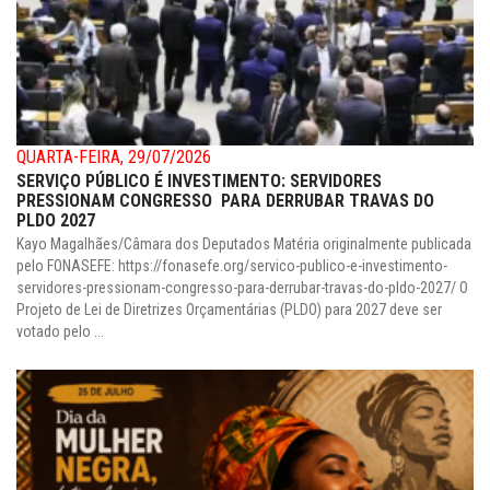
QUARTA-FEIRA, 29/07/2026
SERVIÇO PÚBLICO É INVESTIMENTO: SERVIDORES
PRESSIONAM CONGRESSO PARA DERRUBAR TRAVAS DO
PLDO 2027
Kayo Magalhães/Câmara dos Deputados Matéria originalmente publicada
pelo FONASEFE: https://fonasefe.org/servico-publico-e-investimento-
servidores-pressionam-congresso-para-derrubar-travas-do-pldo-2027/ O
Projeto de Lei de Diretrizes Orçamentárias (PLDO) para 2027 deve ser
votado pelo ...