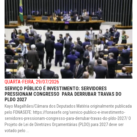
QUARTA-FEIRA, 29/07/2026
SERVIÇO PÚBLICO É INVESTIMENTO: SERVIDORES
PRESSIONAM CONGRESSO PARA DERRUBAR TRAVAS DO
PLDO 2027
Kayo Magalhães/Câmara dos Deputados Matéria originalmente publicada
pelo FONASEFE: https://fonasefe.org/servico-publico-e-investimento-
servidores-pressionam-congresso-para-derrubar-travas-do-pldo-2027/ O
Projeto de Lei de Diretrizes Orçamentárias (PLDO) para 2027 deve ser
votado pelo ...