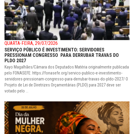
QUARTA-FEIRA, 29/07/2026
SERVIÇO PÚBLICO É INVESTIMENTO: SERVIDORES
PRESSIONAM CONGRESSO PARA DERRUBAR TRAVAS DO
PLDO 2027
Kayo Magalhães/Câmara dos Deputados Matéria originalmente publicada
pelo FONASEFE: https://fonasefe.org/servico-publico-e-investimento-
servidores-pressionam-congresso-para-derrubar-travas-do-pldo-2027/ O
Projeto de Lei de Diretrizes Orçamentárias (PLDO) para 2027 deve ser
votado pelo ...