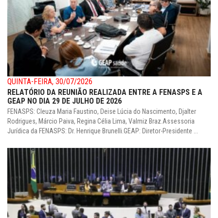
QUINTA-FEIRA, 30/07/2026
RELATÓRIO DA REUNIÃO REALIZADA ENTRE A FENASPS E A
GEAP NO DIA 29 DE JULHO DE 2026
FENASPS: Cleuza Maria Faustino, Deise Lúcia do Nascimento, Djalter
Rodrigues, Márcio Paiva, Regina Célia Lima, Valmiz Braz.Assessoria
Jurídica da FENASPS: Dr. Henrique Brunelli.GEAP: Diretor-Presidente ...