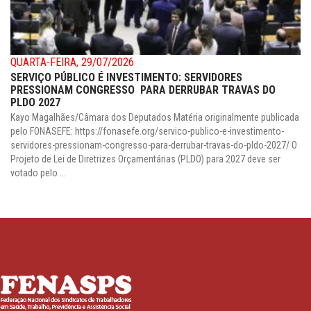
QUARTA-FEIRA, 29/07/2026
SERVIÇO PÚBLICO É INVESTIMENTO: SERVIDORES
PRESSIONAM CONGRESSO PARA DERRUBAR TRAVAS DO
PLDO 2027
Kayo Magalhães/Câmara dos Deputados Matéria originalmente publicada
pelo FONASEFE: https://fonasefe.org/servico-publico-e-investimento-
servidores-pressionam-congresso-para-derrubar-travas-do-pldo-2027/ O
Projeto de Lei de Diretrizes Orçamentárias (PLDO) para 2027 deve ser
votado pelo ...