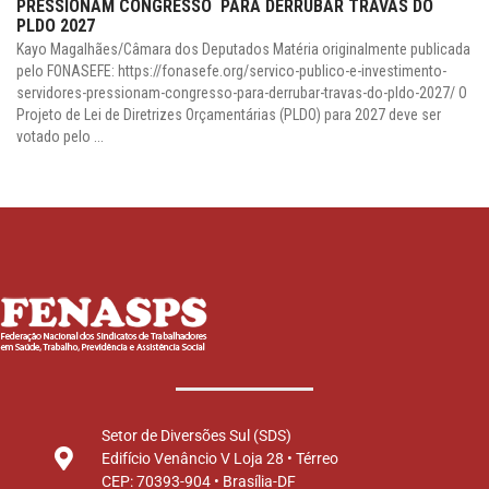
PRESSIONAM CONGRESSO PARA DERRUBAR TRAVAS DO
PLDO 2027
Kayo Magalhães/Câmara dos Deputados Matéria originalmente publicada
pelo FONASEFE: https://fonasefe.org/servico-publico-e-investimento-
servidores-pressionam-congresso-para-derrubar-travas-do-pldo-2027/ O
Projeto de Lei de Diretrizes Orçamentárias (PLDO) para 2027 deve ser
votado pelo ...
Setor de Diversões Sul (SDS)
Edifício Venâncio V Loja 28 • Térreo
CEP: 70393-904 • Brasília-DF