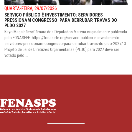
QUARTA-FEIRA, 29/07/2026
SERVIÇO PÚBLICO É INVESTIMENTO: SERVIDORES
PRESSIONAM CONGRESSO PARA DERRUBAR TRAVAS DO
PLDO 2027
Kayo Magalhães/Câmara dos Deputados Matéria originalmente publicada
pelo FONASEFE: https://fonasefe.org/servico-publico-e-investimento-
servidores-pressionam-congresso-para-derrubar-travas-do-pldo-2027/ O
Projeto de Lei de Diretrizes Orçamentárias (PLDO) para 2027 deve ser
votado pelo ...