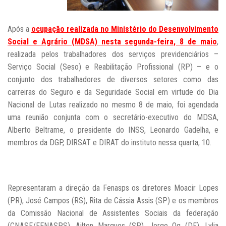
Após a
ocupação realizada no Ministério do Desenvolvimento
Social e Agrário (MDSA) nesta segunda-feira, 8 de maio
,
realizada
pelos trabalhadores dos serviços previdenciários –
Serviço Social (Seso) e Reabilitação Profissional (RP) – e o
conjunto dos trabalhadores de diversos setores como das
carreiras do Seguro e da Seguridade Social em virtude do Dia
Nacional de Lutas realizado no mesmo 8 de maio,
foi agendada
uma reunião conjunta com o secretário-executivo do MDSA,
Alberto Beltrame, o presidente do INSS, Leonardo Gadelha, e
membros da DGP, DIRSAT e DIRAT do instituto nessa quarta, 10.
Representaram a direção da Fenasps os diretores Moacir Lopes
(PR), José Campos (RS), Rita de Cássia Assis (SP) e os membros
da Comissão Nacional de Assistentes Sociais da federação
(CNASF/FENASPS), Ailton Marques (SP), Jorge Og (DF), Lylia