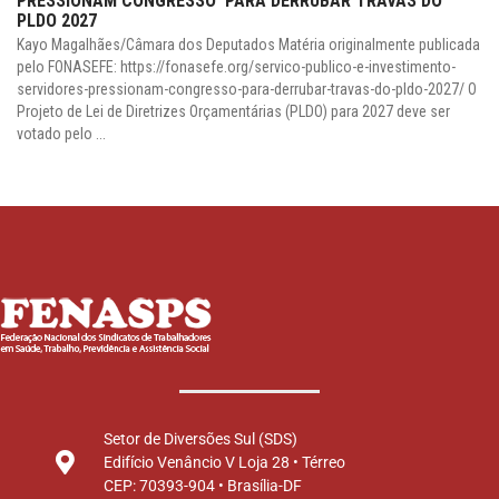
PRESSIONAM CONGRESSO PARA DERRUBAR TRAVAS DO
PLDO 2027
Kayo Magalhães/Câmara dos Deputados Matéria originalmente publicada
pelo FONASEFE: https://fonasefe.org/servico-publico-e-investimento-
servidores-pressionam-congresso-para-derrubar-travas-do-pldo-2027/ O
Projeto de Lei de Diretrizes Orçamentárias (PLDO) para 2027 deve ser
votado pelo ...
Setor de Diversões Sul (SDS)
Edifício Venâncio V Loja 28 • Térreo
CEP: 70393-904 • Brasília-DF