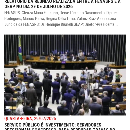
RELATÓRIO DA REUNIÃO REALIZADA ENTRE A FENASPS E A
GEAP NO DIA 29 DE JULHO DE 2026
FENASPS: Cleuza Maria Faustino, Deise Lúcia do Nascimento, Djalter
Rodrigues, Márcio Paiva, Regina Célia Lima, Valmiz Braz.Assessoria
Jurídica da FENASPS: Dr. Henrique Brunelli.GEAP: Diretor-Presidente ...
QUARTA-FEIRA, 29/07/2026
SERVIÇO PÚBLICO É INVESTIMENTO: SERVIDORES