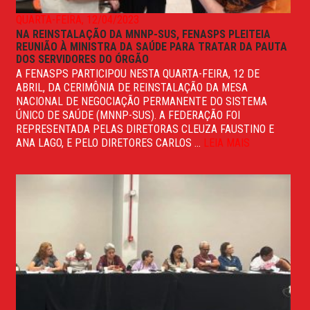
QUARTA-FEIRA, 12/04/2023
NA REINSTALAÇÃO DA MNNP-SUS, FENASPS PLEITEIA
REUNIÃO À MINISTRA DA SAÚDE PARA TRATAR DA PAUTA
DOS SERVIDORES DO ÓRGÃO
A FENASPS PARTICIPOU NESTA QUARTA-FEIRA, 12 DE
ABRIL, DA CERIMÔNIA DE REINSTALAÇÃO DA MESA
NACIONAL DE NEGOCIAÇÃO PERMANENTE DO SISTEMA
ÚNICO DE SAÚDE (MNNP-SUS). A FEDERAÇÃO FOI
REPRESENTADA PELAS DIRETORAS CLEUZA FAUSTINO E
ANA LAGO, E PELO DIRETORES CARLOS ...
LEIA MAIS