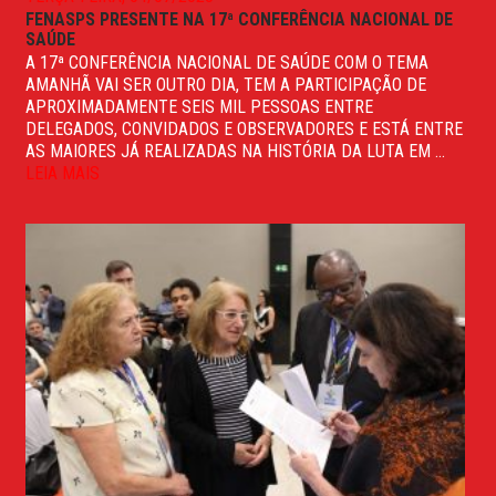
FENASPS PRESENTE NA 17ª CONFERÊNCIA NACIONAL DE
SAÚDE
A 17ª CONFERÊNCIA NACIONAL DE SAÚDE COM O TEMA
AMANHÃ VAI SER OUTRO DIA, TEM A PARTICIPAÇÃO DE
APROXIMADAMENTE SEIS MIL PESSOAS ENTRE
DELEGADOS, CONVIDADOS E OBSERVADORES E ESTÁ ENTRE
AS MAIORES JÁ REALIZADAS NA HISTÓRIA DA LUTA EM ...
LEIA MAIS