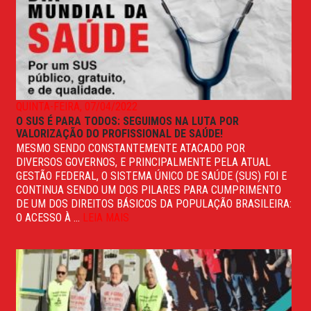
QUINTA-FEIRA, 07/04/2022
O SUS É PARA TODOS: SEGUIMOS NA LUTA POR
VALORIZAÇÃO DO PROFISSIONAL DE SAÚDE!
MESMO SENDO CONSTANTEMENTE ATACADO POR
DIVERSOS GOVERNOS, E PRINCIPALMENTE PELA ATUAL
GESTÃO FEDERAL, O SISTEMA ÚNICO DE SAÚDE (SUS) FOI E
CONTINUA SENDO UM DOS PILARES PARA CUMPRIMENTO
DE UM DOS DIREITOS BÁSICOS DA POPULAÇÃO BRASILEIRA:
O ACESSO À ...
LEIA MAIS