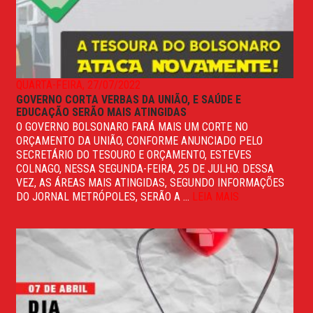
QUARTA-FEIRA, 27/07/2022
GOVERNO CORTA VERBAS DA UNIÃO, E SAÚDE E
EDUCAÇÃO SERÃO MAIS ATINGIDAS
O GOVERNO BOLSONARO FARÁ MAIS UM CORTE NO
ORÇAMENTO DA UNIÃO, CONFORME ANUNCIADO PELO
SECRETÁRIO DO TESOURO E ORÇAMENTO, ESTEVES
COLNAGO, NESSA SEGUNDA-FEIRA, 25 DE JULHO. DESSA
VEZ, AS ÁREAS MAIS ATINGIDAS, SEGUNDO INFORMAÇÕES
DO JORNAL METRÓPOLES, SERÃO A ...
LEIA MAIS