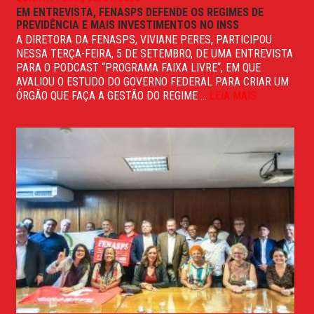
EM ENTREVISTA, FENASPS DEFENDE OS REGIMES DE
PREVIDÊNCIA E MAIS INVESTIMENTOS NO INSS
A DIRETORA DA FENASPS, VIVIANE PERES, PARTICIPOU
NESSA TERÇA-FEIRA, 5 DE SETEMBRO, DE UMA ENTREVISTA
PARA O PODCAST “PROGRAMA FAIXA LIVRE“, EM QUE
AVALIOU O ESTUDO DO GOVERNO FEDERAL PARA CRIAR UM
ÓRGÃO QUE FAÇA A GESTÃO DO REGIME ...
LEIA MAIS