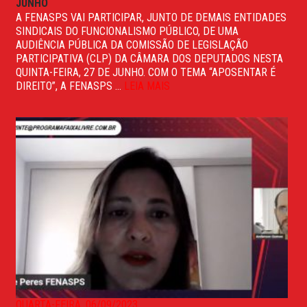
JUNHO
A FENASPS VAI PARTICIPAR, JUNTO DE DEMAIS ENTIDADES
SINDICAIS DO FUNCIONALISMO PÚBLICO, DE UMA
AUDIÊNCIA PÚBLICA DA COMISSÃO DE LEGISLAÇÃO
PARTICIPATIVA (CLP) DA CÂMARA DOS DEPUTADOS NESTA
QUINTA-FEIRA, 27 DE JUNHO. COM O TEMA “APOSENTAR É
DIREITO”, A FENASPS ...
LEIA MAIS
QUARTA-FEIRA, 06/09/2023