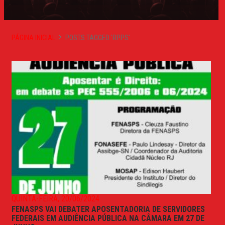
PÁGINA INICIAL
POSTS TAGGED 'RPPS'
QUINTA-FEIRA, 20/06/2024
FENASPS VAI DEBATER APOSENTADORIA DE SERVIDORES
FEDERAIS EM AUDIÊNCIA PÚBLICA NA CÂMARA EM 27 DE