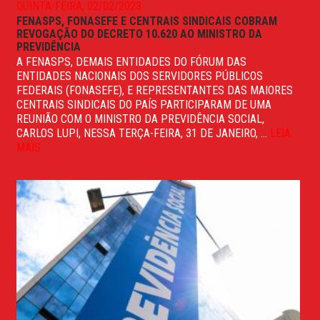
QUINTA-FEIRA, 02/02/2023
FENASPS, FONASEFE E CENTRAIS SINDICAIS COBRAM
REVOGAÇÃO DO DECRETO 10.620 AO MINISTRO DA
PREVIDÊNCIA
A FENASPS, DEMAIS ENTIDADES DO FÓRUM DAS
ENTIDADES NACIONAIS DOS SERVIDORES PÚBLICOS
FEDERAIS (FONASEFE), E REPRESENTANTES DAS MAIORES
CENTRAIS SINDICAIS DO PAÍS PARTICIPARAM DE UMA
REUNIÃO COM O MINISTRO DA PREVIDÊNCIA SOCIAL,
CARLOS LUPI, NESSA TERÇA-FEIRA, 31 DE JANEIRO, ...
LEIA
MAIS