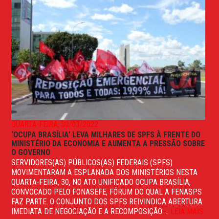
QUARTA-FEIRA, 30/03/2022
‘OCUPA BRASÍLIA’ LEVA MILHARES DE SPFS À FRENTE DO
MINISTÉRIO DA ECONOMIA E AUMENTA A PRESSÃO SOBRE
O GOVERNO
SERVIDORES(AS) PÚBLICOS(AS) FEDERAIS (SPFS)
MOVIMENTARAM A ESPLANADA DOS MINISTÉRIOS NESTA
QUARTA-FEIRA, 30, NO ATO UNIFICADO OCUPA BRASÍLIA,
CONVOCADO PELO FONASEFE, FÓRUM DO QUAL A FENASPS
FAZ PARTE. O CONJUNTO DOS SPFS REIVINDICA ABERTURA
IMEDIATA DE NEGOCIAÇÃO E A RECOMPOSIÇÃO ...
LEIA MAIS