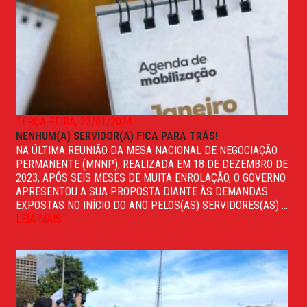
TERÇA-FEIRA, 23/01/2024
NENHUM(A) SERVIDOR(A) FICA PARA TRÁS!
NA ÚLTIMA REUNIÃO DA MESA NACIONAL DE NEGOCIAÇÃO
PERMANENTE (MNNP), REALIZADA EM 18 DE DEZEMBRO DE
2023, APÓS SEIS MESES DE MUITA ENROLAÇÃO, O GOVERNO
APRESENTOU A SUA PROPOSTA DIANTE ÀS DEMANDAS
EXPOSTAS NO INÍCIO DO ANO PELOS(AS) SERVIDORES(AS) ...
LEIA MAIS