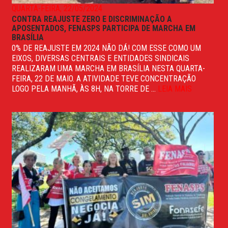
QUARTA-FEIRA, 22/05/2024
CONTRA REAJUSTE ZERO E DISCRIMINAÇÃO A
APOSENTADOS, FENASPS PARTICIPA DE MARCHA EM
BRASÍLIA
0% DE REAJUSTE EM 2024 NÃO DÁ! COM ESSE COMO UM
EIXOS, DIVERSAS CENTRAIS E ENTIDADES SINDICAIS
REALIZARAM UMA MARCHA EM BRASÍLIA NESTA QUARTA-
FEIRA, 22 DE MAIO. A ATIVIDADE TEVE CONCENTRAÇÃO
LOGO PELA MANHÃ, ÀS 8H, NA TORRE DE ...
LEIA MAIS