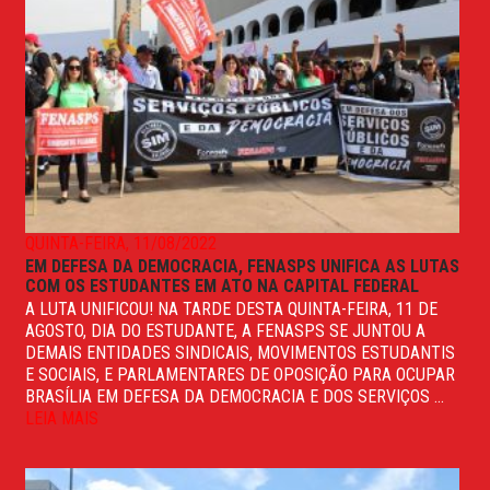
QUINTA-FEIRA, 11/08/2022
EM DEFESA DA DEMOCRACIA, FENASPS UNIFICA AS LUTAS
COM OS ESTUDANTES EM ATO NA CAPITAL FEDERAL
A LUTA UNIFICOU! NA TARDE DESTA QUINTA-FEIRA, 11 DE
AGOSTO, DIA DO ESTUDANTE, A FENASPS SE JUNTOU A
DEMAIS ENTIDADES SINDICAIS, MOVIMENTOS ESTUDANTIS
E SOCIAIS, E PARLAMENTARES DE OPOSIÇÃO PARA OCUPAR
BRASÍLIA EM DEFESA DA DEMOCRACIA E DOS SERVIÇOS ...
LEIA MAIS