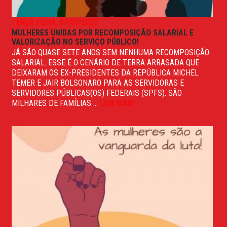
TERÇA-FEIRA, 07/03/2023
MULHERES UNIDAS POR RECOMPOSIÇÃO SALARIAL E
VALORIZAÇÃO NO SERVIÇO PÚBLICO!
JÁ SÃO QUASE SETE ANOS SEM NENHUMA RECOMPOSIÇÃO
SALARIAL. ESSE É O CENÁRIO DE TERRA ARRASADA QUE
DEIXARAM OS EX-PRESIDENTES DA REPÚBLICA MICHEL
TEMER E JAIR BOLSONARO PARA AS SERVIDORAS E
SERVIDORES PÚBLICAS(OS) FEDERAIS (SPFS). SÃO
MILHARES DE FAMÍLIAS ...
LEIA MAIS