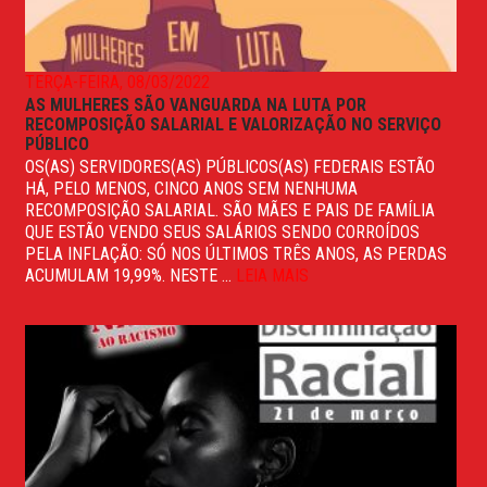
TERÇA-FEIRA, 08/03/2022
AS MULHERES SÃO VANGUARDA NA LUTA POR
RECOMPOSIÇÃO SALARIAL E VALORIZAÇÃO NO SERVIÇO
PÚBLICO
OS(AS) SERVIDORES(AS) PÚBLICOS(AS) FEDERAIS ESTÃO
HÁ, PELO MENOS, CINCO ANOS SEM NENHUMA
RECOMPOSIÇÃO SALARIAL. SÃO MÃES E PAIS DE FAMÍLIA
QUE ESTÃO VENDO SEUS SALÁRIOS SENDO CORROÍDOS
PELA INFLAÇÃO: SÓ NOS ÚLTIMOS TRÊS ANOS, AS PERDAS
ACUMULAM 19,99%. NESTE ...
LEIA MAIS