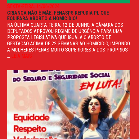
SEXTA-FEIRA, 14/06/2024
CRIANÇA NÃO É MÃE: FENASPS REPUDIA PL QUE
EQUIPARA ABORTO A HOMICÍDIO!
NA ÚLTIMA QUARTA-FEIRA, 12 DE JUNHO, A CÂMARA DOS
DEPUTADOS APROVOU REGIME DE URGÊNCIA PARA UMA
PROPOSTA LEGISLATIVA QUE IGUALA O ABORTO DE
GESTAÇÃO ACIMA DE 22 SEMANAS AO HOMICÍDIO, IMPONDO
A MULHERES PENAS MUITO SUPERIORES A DOS PRÓPRIOS
...
LEIA MAIS