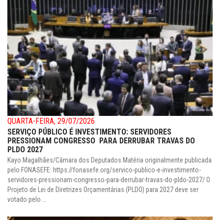
QUARTA-FEIRA, 29/07/2026
SERVIÇO PÚBLICO É INVESTIMENTO: SERVIDORES
PRESSIONAM CONGRESSO PARA DERRUBAR TRAVAS DO
PLDO 2027
Kayo Magalhães/Câmara dos Deputados Matéria originalmente publicada
pelo FONASEFE: https://fonasefe.org/servico-publico-e-investimento-
servidores-pressionam-congresso-para-derrubar-travas-do-pldo-2027/ O
Projeto de Lei de Diretrizes Orçamentárias (PLDO) para 2027 deve ser
votado pelo ...