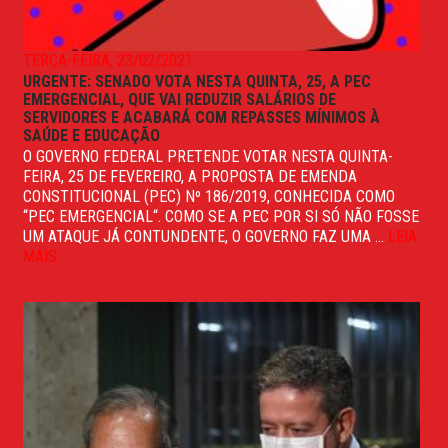
TERÇA-FEIRA, 23/02/2021
URGENTE: SENADO VOTA NESTA QUINTA, 25, A PEC
EMERGENCIAL, QUE VAI REDUZIR SALÁRIOS DE
SERVIDORES E ACABARÁ COM REPASSES MÍNIMOS À
SAÚDE E EDUCAÇÃO
O GOVERNO FEDERAL PRETENDE VOTAR NESTA QUINTA-
FEIRA, 25 DE FEVEREIRO, A PROPOSTA DE EMENDA
CONSTITUCIONAL (PEC) Nº 186/2019, CONHECIDA COMO
“PEC EMERGENCIAL“. COMO SE A PEC POR SI SÓ NÃO FOSSE
UM ATAQUE JÁ CONTUNDENTE, O GOVERNO FAZ UMA ...
LEIA
MAIS