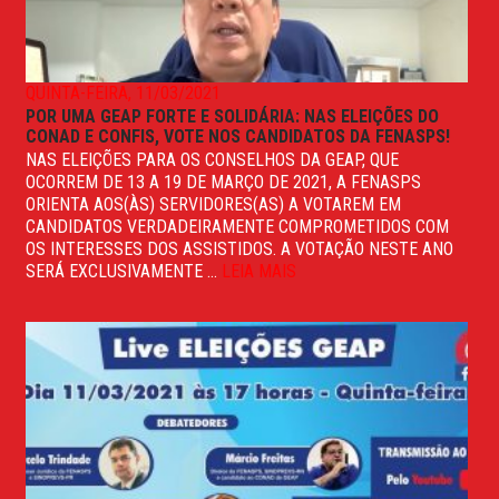
QUINTA-FEIRA, 11/03/2021
POR UMA GEAP FORTE E SOLIDÁRIA: NAS ELEIÇÕES DO
CONAD E CONFIS, VOTE NOS CANDIDATOS DA FENASPS!
NAS ELEIÇÕES PARA OS CONSELHOS DA GEAP, QUE
OCORREM DE 13 A 19 DE MARÇO DE 2021, A FENASPS
ORIENTA AOS(ÀS) SERVIDORES(AS) A VOTAREM EM
CANDIDATOS VERDADEIRAMENTE COMPROMETIDOS COM
OS INTERESSES DOS ASSISTIDOS. A VOTAÇÃO NESTE ANO
SERÁ EXCLUSIVAMENTE ...
LEIA MAIS