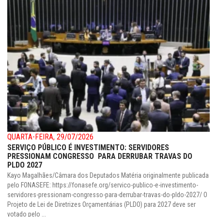
QUARTA-FEIRA, 29/07/2026
SERVIÇO PÚBLICO É INVESTIMENTO: SERVIDORES
PRESSIONAM CONGRESSO PARA DERRUBAR TRAVAS DO
PLDO 2027
Kayo Magalhães/Câmara dos Deputados Matéria originalmente publicada
pelo FONASEFE: https://fonasefe.org/servico-publico-e-investimento-
servidores-pressionam-congresso-para-derrubar-travas-do-pldo-2027/ O
Projeto de Lei de Diretrizes Orçamentárias (PLDO) para 2027 deve ser
votado pelo ...