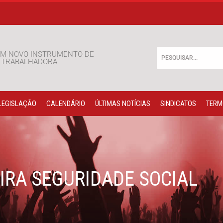
M NOVO INSTRUMENTO DE
E TRABALHADORA
LEGISLAÇÃO
CALENDÁRIO
ÚLTIMAS NOTÍCIAS
SINDICATOS
TERM
IRA SEGURIDADE SOCIAL