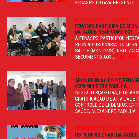
FENASPS ESTAVA PRESENTE ..
QUINTA-FEIRA, 10/04/2025
FENASPS PARTICIPA DE REUN
DA SAÚDE. VEJA COMO FOI
A FENASPS PARTICIPOU NESTA 
REUNIÃO ORDINÁRIA DA MESA
SAÚDE (MSNP/MS), REALIZADA 
SEGUIMENTO AOS ...
LEIA MAIS
TERÇA-FEIRA, 08/04/2025
APÓS REUNIÃO DO GT, FENA
COM MINISTRO PADILHA
NESTA TERÇA-FEIRA, 8 DE AB
GRATIFICAÇÃO DE ATIVIDADE (
CONTROLE DE ENDEMIAS, EN
SAÚDE, ALEXANDRE PADILHA. .
SEGUNDA-FEIRA, 07/04/2025
OS PROFISSIONAIS DA SAÚDE