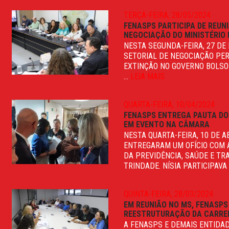
TERÇA-FEIRA, 28/05/2024
FENASPS PARTICIPA DE REUN
NEGOCIAÇÃO DO MINISTÉRIO 
NESTA SEGUNDA-FEIRA, 27 DE
SETORIAL DE NEGOCIAÇÃO PE
EXTINÇÃO NO GOVERNO BOLSON
...
LEIA MAIS
QUARTA-FEIRA, 10/04/2024
FENASPS ENTREGA PAUTA DOS
EM EVENTO NA CÂMARA
NESTA QUARTA-FEIRA, 10 DE 
ENTREGARAM UM OFÍCIO COM 
DA PREVIDÊNCIA, SAÚDE E TR
TRINDADE. NÍSIA PARTICIPAVA .
QUINTA-FEIRA, 28/03/2024
EM REUNIÃO NO MS, FENASP
REESTRUTURAÇÃO DA CARREI
A FENASPS E DEMAIS ENTIDA