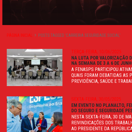
PÁGINA INICIAL
POSTS TAGGED 'CARREIRA SEGURIDADE SOCIAL'
TERÇA-FEIRA, 10/06/2025
NA LUTA POR VALORIZAÇÃO D
NA SEMANA DE 3 A 6 DE JUN
A FENASPS PARTICIPOU ATIVA
QUAIS FORAM DEBATIDAS AS 
PREVIDÊNCIA, SAÚDE E TRABAL
SEXTA-FEIRA, 30/05/2025
EM EVENTO NO PLANALTO, FE
DO SEGURO E SEGURIDADE P
NESTA SEXTA-FEIRA, 30 DE M
REIVINDICAÇÕES DOS TRABAL
AO PRESIDENTE DA REPÚBLICA,