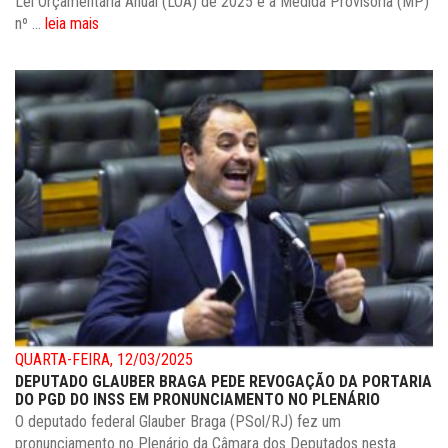
Lei Orçamentária Anual (LOA) de 2025 e a Medida Provisória (MP)
nº ...
leia mais
QUARTA-FEIRA, 12/03/2025
DEPUTADO GLAUBER BRAGA PEDE REVOGAÇÃO DA PORTARIA
DO PGD DO INSS EM PRONUNCIAMENTO NO PLENÁRIO
O deputado federal Glauber Braga (PSol/RJ) fez um
pronunciamento no Plenário da Câmara dos Deputados nesta