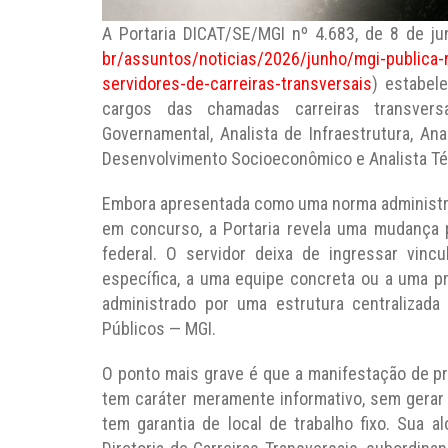
A Portaria DICAT/SE/MGI nº 4.683, de 8 de j
br/assuntos/noticias/2026/junho/mgi-publica-re
servidores-de-carreiras-transversais
) estabele
cargos das chamadas carreiras transversa
Governamental, Analista de Infraestrutura, Ana
Desenvolvimento Socioeconômico e Analista Téc
Embora apresentada como uma norma administrat
em concurso, a Portaria revela uma mudança p
federal. O servidor deixa de ingressar vinc
específica, a uma equipe concreta ou a uma pr
administrado por uma estrutura centralizad
Públicos — MGI.
O ponto mais grave é que a manifestação de pre
tem caráter meramente informativo, sem gerar d
tem garantia de local de trabalho fixo. Sua a