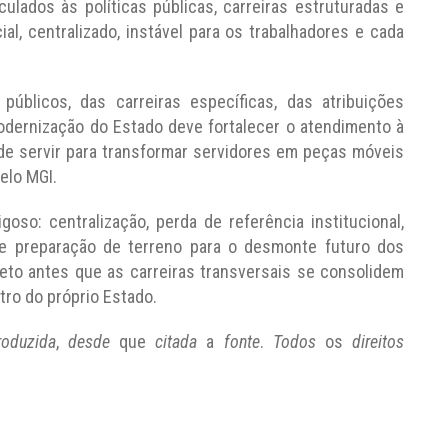
ulados às políticas públicas, carreiras estruturadas e
al, centralizado, instável para os trabalhadores e cada
úblicos, das carreiras específicas, das atribuições
modernização do Estado deve fortalecer o atendimento à
ode servir para transformar servidores em peças móveis
elo MGI.
oso: centralização, perda de referência institucional,
r e preparação de terreno para o desmonte futuro dos
jeto antes que as carreiras transversais se consolidem
tro do próprio Estado.
roduzida
,
desde
que
citada
a
fonte
.
Todos
os
direitos