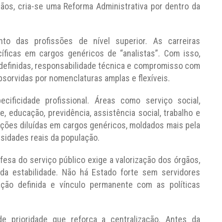
rgãos, cria-se uma Reforma Administrativa por dentro da
o das profissões de nível superior. As carreiras
íficas em cargos genéricos de “analistas”. Com isso,
 definidas, responsabilidade técnica e compromisso com
bsorvidas por nomenclaturas amplas e flexíveis.
ecificidade profissional. Áreas como serviço social,
de, educação, previdência, assistência social, trabalho e
ições diluídas em cargos genéricos, moldados mais pela
sidades reais da população.
esa do serviço público exige a valorização dos órgãos,
 da estabilidade. Não há Estado forte sem servidores
otação definida e vínculo permanente com as políticas
 prioridade que reforça a centralização. Antes da