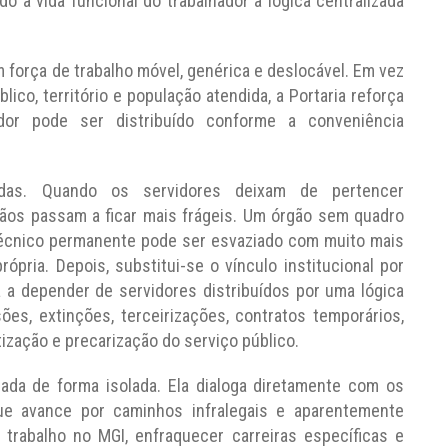
do a vida funcional do trabalhador à lógica centralizada
força de trabalho móvel, genérica e deslocável. Em vez
blico, território e população atendida, a Portaria reforça
or pode ser distribuído conforme a conveniência
das. Quando os servidores deixam de pertencer
os passam a ficar mais frágeis. Um órgão sem quadro
 técnico permanente pode ser esvaziado com muito mais
própria. Depois, substitui-se o vínculo institucional por
a a depender de servidores distribuídos por uma lógica
ões, extinções, terceirizações, contratos temporários,
ização e precarização do serviço público.
sada de forma isolada. Ela dialoga diretamente com os
que avance por caminhos infralegais e aparentemente
 trabalho no MGI, enfraquecer carreiras específicas e