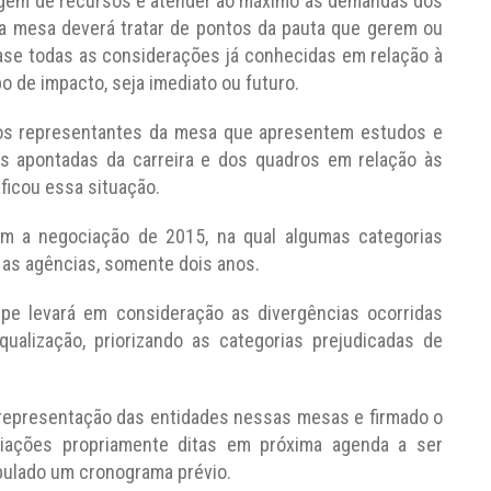
argem de recursos e atender ao máximo as demandas dos
a mesa deverá tratar de pontos da pauta que gerem ou
ase todas as considerações já conhecidas em relação à
o de impacto, seja imediato ou futuro.
 aos representantes da mesa que apresentem estudos e
s apontadas da carreira e dos quadros em relação às
ificou essa situação.
am a negociação de 2015, na qual algumas categorias
 as agências, somente dois anos.
ipe levará em consideração as divergências ocorridas
ualização, priorizando as categorias prejudicadas de
à representação das entidades nessas mesas e firmado o
iações propriamente ditas em próxima agenda a ser
ipulado um cronograma prévio.