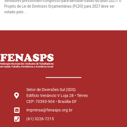
servidores-pressionam-congresso-para-derrubar-travas-do-pldo-2027/ O
Projeto de Lei de Diretrizes Orçamentárias (PLDO) para 2027 deve ser
votado pelo ...
Setor de Diversões Sul (SDS)
Edifício Venâncio V Loja 28 • Térreo
CEP: 70393-904 • Brasília-DF
imprensa@fenasps.org.br
(61) 3226-7215