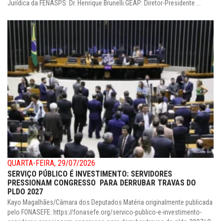
Jurídica da FENASPS: Dr. Henrique Brunelli.GEAP: Diretor-Presidente ...
QUARTA-FEIRA, 29/07/2026
SERVIÇO PÚBLICO É INVESTIMENTO: SERVIDORES
PRESSIONAM CONGRESSO PARA DERRUBAR TRAVAS DO
PLDO 2027
Kayo Magalhães/Câmara dos Deputados Matéria originalmente publicada
pelo FONASEFE: https://fonasefe.org/servico-publico-e-investimento-