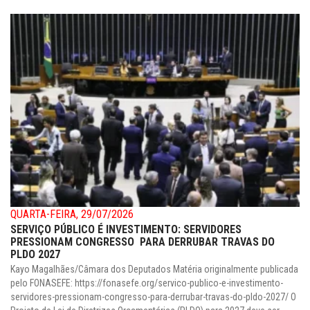
QUARTA-FEIRA, 29/07/2026
SERVIÇO PÚBLICO É INVESTIMENTO: SERVIDORES
PRESSIONAM CONGRESSO PARA DERRUBAR TRAVAS DO
PLDO 2027
Kayo Magalhães/Câmara dos Deputados Matéria originalmente publicada
pelo FONASEFE: https://fonasefe.org/servico-publico-e-investimento-
servidores-pressionam-congresso-para-derrubar-travas-do-pldo-2027/ O